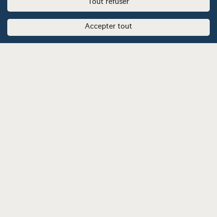
Tout refuser
Accepter tout
Restez informé en vous inscrivant à notre
infolettre.