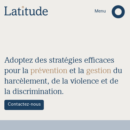
Menu
Adoptez
des
stratégies
efficaces
pour
la
prévention
et
la
gestion
du
harcèlement,
de
la
violence
et
de
la
discrimination.
Contactez-nous